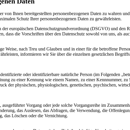
genen Daten
t der von Ihnen bereitgestellten personenbezogenen Daten zu wahren un
maximalen Schutz Ihrer personenbezogenen Daten zu gewährleisten.
gen der europäischen Datenschutzgrundverordnung (DSGVO) und den 
en, dass die Vorschriften über den Datenschutz sowohl von uns, als auc
ge Weise, nach Treu und Glauben und in einer für die betroffene Perso
rleisten, informieren wir Sie über die einzelnen gesetzlichen Begrif
entifizierte oder identifizierbare natürliche Person (im Folgenden „betr
uordnung zu einer Kennung wie einem Namen, zu einer Kennnummer, zu 
 der physischen, physiologischen, genetischen, psychischen, wirtschaft
hren, ausgeführter Vorgang oder jede solche Vorgangsreihe im Zusamme
nderung, das Auslesen, das Abfragen, die Verwendung, die Offenlegun
g, das Löschen oder die Vernichtung.