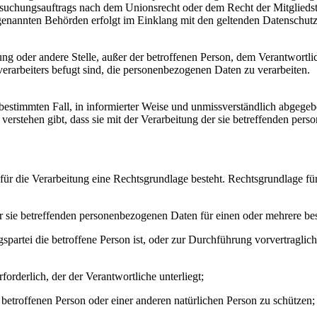
rsuchungsauftrags nach dem Unionsrecht oder dem Recht der Mitgliedst
e genannten Behörden erfolgt im Einklang mit den geltenden Datenschu
chtung oder andere Stelle, außer der betroffenen Person, dem Verantwortl
erarbeiters befugt sind, die personenbezogenen Daten zu verarbeiten.
en bestimmten Fall, in informierter Weise und unmissverständlich abgeg
verstehen gibt, dass sie mit der Verarbeitung der sie betreffenden per
ür die Verarbeitung eine Rechtsgrundlage besteht. Rechtsgrundlage fü
der sie betreffenden personenbezogenen Daten für einen oder mehrere 
ragspartei die betroffene Person ist, oder zur Durchführung vorvertragl
forderlich, der der Verantwortliche unterliegt;
r betroffenen Person oder einer anderen natürlichen Person zu schützen;